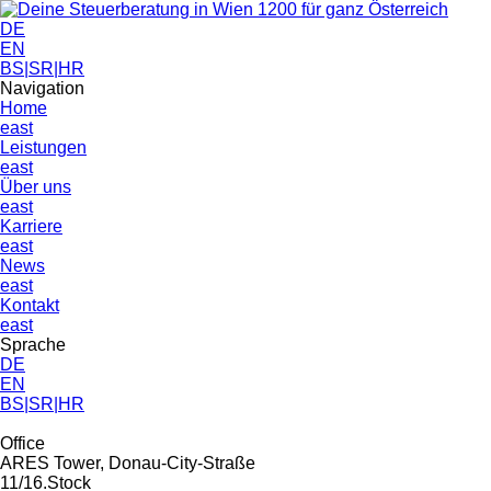
DE
EN
BS|SR|HR
Navigation
Home
east
Leistungen
east
Über uns
east
Karriere
east
News
east
Kontakt
east
Sprache
DE
EN
BS|SR|HR
Office
ARES Tower, Donau-City-Straße
11/16.Stock