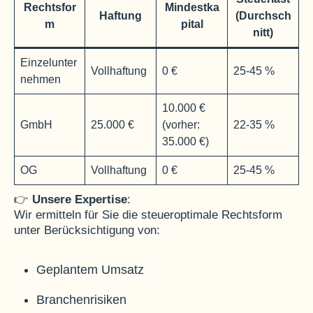
Rechtsfor
Mindestka
Haftung
(Durchsch
m
pital
nitt)
Einzelunter
Vollhaftung
0 €
25-45 %
nehmen
10.000 €
GmbH
25.000 €
(vorher:
22-35 %
35.000 €)
OG
Vollhaftung
0 €
25-45 %
👉
Unsere Expertise
:
Wir ermitteln für Sie die steueroptimale Rechtsform
unter Berücksichtigung von:
Geplantem Umsatz
Branchenrisiken