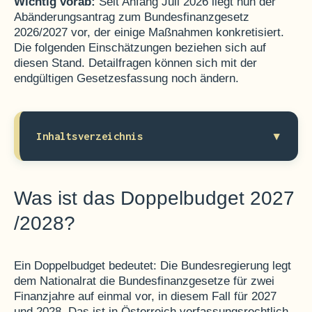
Wichtig vorab:
Seit Anfang Juli 2026 liegt nun der
Abänderungsantrag zum Bundesfinanzgesetz
2026/2027 vor, der einige Maßnahmen konkretisiert.
Die folgenden Einschätzungen beziehen sich auf
diesen Stand. Detailfragen können sich mit der
endgültigen Gesetzesfassung noch ändern.
▾
Inhaltsverzeichnis
>
Was ist das Doppelbudget 2027/2028?
Was ist das Doppelbudget 2027
>
/2028?
Progressive Körperschaftsteuer ab 1 Mio.
EUR
Ein Doppelbudget bedeutet: Die Bundesregierung legt
>
dem Nationalrat die Bundesfinanzgesetze für zwei
Gewinnfreibetrag für Wertpapiere
Finanzjahre auf einmal vor, in diesem Fall für 2027
gestrichen
und 2028. Das ist in Österreich verfassungsrechtlich