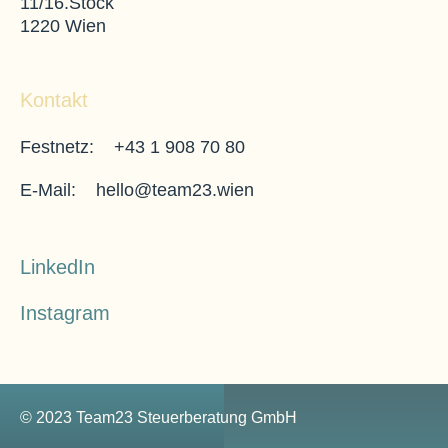
11/16.Stock
1220 Wien
Kontakt
east
Festnetz:
+43 1 908 70 80
east
E-Mail:
hello@team23.wien
LinkedIn
east
Instagram
east
©
2023
Team23 Steuerberatung GmbH