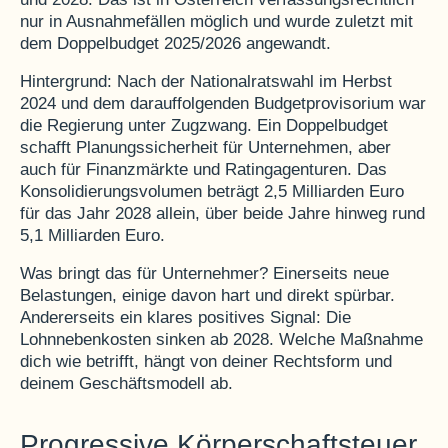
>
nur in Ausnahmefällen möglich und wurde zuletzt mit
dem Doppelbudget 2025/2026 angewandt.
E-Auto Sachbezug: Ende der Steuerfreiheit
>
Hintergrund: Nach der Nationalratswahl im Herbst
2024 und dem darauffolgenden Budgetprovisorium war
Home-Office-Pauschale wird abgeschafft
die Regierung unter Zugzwang. Ein Doppelbudget
>
schafft Planungssicherheit für Unternehmen, aber
Erhöhung der Immobilienertragsteuer
auch für Finanzmärkte und Ratingagenturen. Das
Konsolidierungsvolumen beträgt 2,5 Milliarden Euro
>
für das Jahr 2028 allein, über beide Jahre hinweg rund
SV-Höchstbemessungsgrundlage steigt
5,1 Milliarden Euro.
>
Was bringt das für Unternehmer? Einerseits neue
Lohnnebenkosten sinken – ab 2028
Belastungen, einige davon hart und direkt spürbar.
>
Andererseits ein klares positives Signal: Die
Was du jetzt tun solltest
Lohnnebenkosten sinken ab 2028. Welche Maßnahme
dich wie betrifft, hängt von deiner Rechtsform und
>
deinem Geschäftsmodell ab.
Häufige Fragen (FAQ)
Progressive Körperschaftsteuer