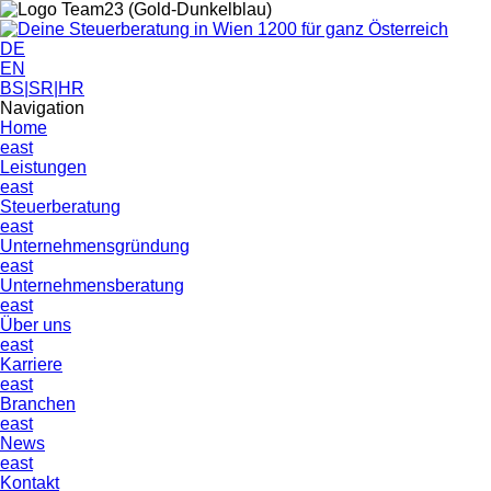
DE
EN
BS|SR|HR
Navigation
Home
east
Leistungen
east
Steuerberatung
east
Unternehmens­gründung
east
Unternehmensberatung
east
Über uns
east
Karriere
east
Branchen
east
News
east
Kontakt