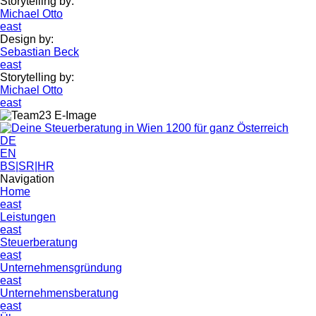
Storytelling by:
Michael Otto
east
Design by:
Sebastian Beck
east
Storytelling by:
Michael Otto
east
DE
EN
BS|SR|HR
Navigation
Home
east
Leistungen
east
Steuerberatung
east
Unternehmens­gründung
east
Unternehmensberatung
east