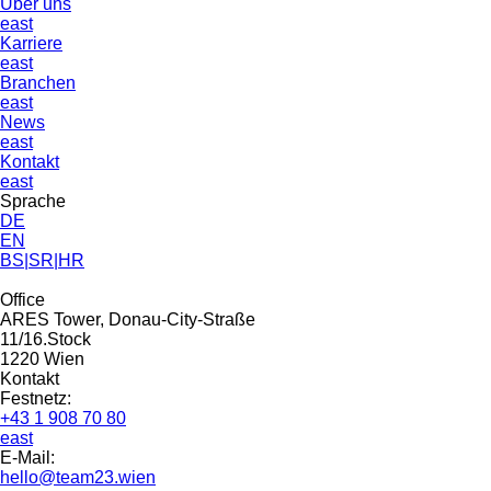
Über uns
east
Karriere
east
Branchen
east
News
east
Kontakt
east
Sprache
DE
EN
BS|SR|HR
Office
ARES Tower, Donau-City-Straße
11/16.Stock
1220 Wien
Kontakt
Festnetz:
+43 1 908 70 80
east
E-Mail:
hello@team23.wien