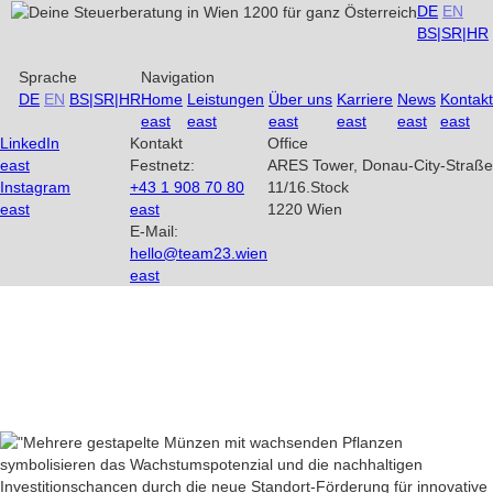
DE
EN
BS|SR|HR
Sprache
Navigation
DE
EN
BS|SR|HR
Home
Leistungen
Über uns
Karriere
News
Kontakt
east
east
east
east
east
east
LinkedIn
Kontakt
Office
east
Festnetz:
ARES Tower, Donau-City-Straße
Instagram
+43 1 908 70 80
11/16.Stock
east
east
1220 Wien
E-Mail:
hello@team23.wien
east