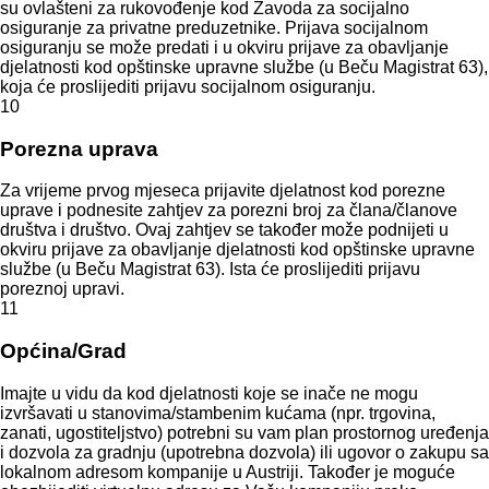
su ovlašteni za rukovođenje kod Zavoda za socijalno
osiguranje za privatne preduzetnike. Prijava socijalnom
osiguranju se može predati i u okviru prijave za obavljanje
djelatnosti kod opštinske upravne službe (u Beču Magistrat 63),
koja će proslijediti prijavu socijalnom osiguranju.
10
Porezna uprava
Za vrijeme prvog mjeseca prijavite djelatnost kod porezne
uprave i podnesite zahtjev za porezni broj za člana/članove
društva i društvo. Ovaj zahtjev se također može podnijeti u
okviru prijave za obavljanje djelatnosti kod opštinske upravne
službe (u Beču Magistrat 63). Ista će proslijediti prijavu
poreznoj upravi.
11
Općina/Grad
Imajte u vidu da kod djelatnosti koje se inače ne mogu
izvršavati u stanovima/stambenim kućama (npr. trgovina,
zanati, ugostiteljstvo) potrebni su vam plan prostornog uređenja
i dozvola za gradnju (upotrebna dozvola) ili ugovor o zakupu sa
lokalnom adresom kompanije u Austriji.
Također je moguće