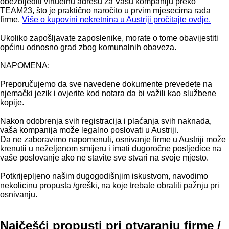
obezbijediti virtuelnu adresu za Vašu kompaniju preko
TEAM23
,
što je praktično naročito u prvim mjesecima rada
firme.
Više o kupovini nekretnina u Austriji pročitajte ovdje.
Ukoliko zapošljavate zaposlenike, morate o tome obavijestiti
općinu odnosno grad zbog komunalnih obaveza.
NAPOMENA:
Preporučujemo da sve navedene dokumente prevedete na
njemački jezik i ovjerite kod notara da bi važili kao službene
kopije.
Nakon odobrenja svih registracija i plaćanja svih naknada,
vaša kompanija može legalno poslovati u Austriji.
Da ne zaboravimo napomenuti, osnivanje firme u Austriji može
krenutii u neželjenom smijeru i imati dugoročne posljedice na
vaše poslovanje ako ne stavite sve stvari na svoje mjesto.
Potkrijepljeno našim dugogodišnjim iskustvom, navodimo
nekolicinu propusta /greški, na koje trebate obratiti pažnju pri
osnivanju.
Najčešći propusti pri otvaranju firme /