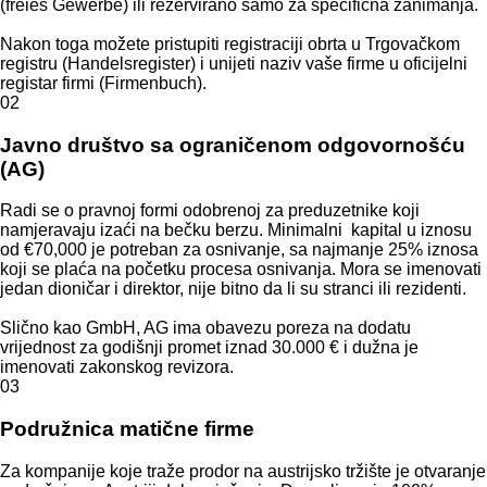
(freies Gewerbe) ili rezervirano samo za specifična zanimanja.
Nakon toga možete pristupiti registraciji obrta u Trgovačkom
registru (Handelsregister) i unijeti naziv vaše firme u oficijelni
registar firmi (Firmenbuch).
02
Javno društvo sa ograničenom odgovornošću
(AG)
Radi se o pravnoj formi odobrenoj za preduzetnike koji
namjeravaju izaći na bečku berzu. Minimalni kapital u iznosu
od €70,000 je potreban za osnivanje, sa najmanje 25% iznosa
koji se plaća na početku procesa osnivanja. Mora se imenovati
jedan dioničar i direktor, nije bitno da li su stranci ili rezidenti.
Slično kao GmbH, AG ima obavezu poreza na dodatu
vrijednost za godišnji promet iznad 30.000 € i dužna je
imenovati zakonskog revizora.
03
Podružnica matične firme
Za kompanije koje traže prodor na austrijsko tržište je otvaranje