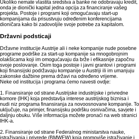
Ukoliko nemate vlastita sredstva a banke ne odobravaju kredit,
onda je dionički kapital jedna opcija za financiranje vašeg
projekta. Postoje i programi koji omogućavaju start-up
kompanijama da prisustvuju određenim konferencijama
dioničara kako bi zadovoljile svoje potrebe za kapitalom.
Državni podsticaji
Državne institucije Austrije ali i neke kompanije nude posebne
programe podrške za start-up kompanije sa mnogobrojnim
olakšicama koji im omogućavaju da brže i efikasnije započnu
svoje poslovanje. Osim toga postoje i javni grantovi i programi
koji finansijski podržavaju kompanije u Austriji ili im umanjuju
zakonske dažbine prema državi na određeno vrijeme.
Neke od institucija i programa ćemo navesti ovdje:
1. Finansiranje od strane Austrijske industrijske i privredne
komore (IHK) koja predstavlja interese austrijskog biznisa i
nudi niz programa finansiranja za novoosnovane kompanije. To
uključuje, na primjer, finansijsku podršku osnivačima, savjete i
daljnju obuku. Više informacija možete pronaći na web stranici
IHK-a.
2. Finansiranje od strane Federalnog ministarstva nauke,
istraživanja i privrede (BMWFW) koja promoviše istraživanje i