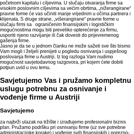
početnom kapitalu i ciljevima. U slučaju otvaranja firme sa
visokim poslovnim ciljevima sa većim obrtima, „nižerangirane“
pravne forme će vas učiniti manje vrijednim u očima partnera i
klijenata. S druge strane, „višerangirane“ pravne forme u
slučaju firmi sa ograničenim finansijskim i logističkim
mogućnostima mogu biti preveliko opterećenje za firmu,
usporiti njeno razvijanje ili čak dovesti do prijevremenog
gašenja firme.
Jasno je da se u jednom članku ne može sažeti sve što bismo
Vam mogli i željeli prenijeti u pogledu osnivanja i uspješnog
poslovanja firme u Austriji. Iz tog razloga Vam nudimo
mogućnost savjetodavnog razgovora, pri kojem ćete dobiti
potpun uvid u ovu temu.
Savjetujemo Vas i pružamo kompletnu
uslugu potrebnu za osnivanje i
vođenje firme u Austriji
Savjetujemo
za najbrži ulazak na tržište i izrađujemo profesionalni biznis
plan. Pružamo podršku pri osnivanju firme (uz sve potrebne
administracijske korake) i vođenje svih finansijskih i porezno-