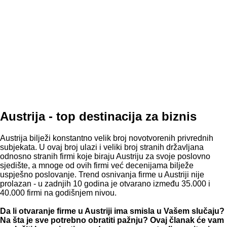
Austrija - top destinacija za biznis
Austrija bilježi konstantno velik broj novotvorenih privrednih
subjekata. U ovaj broj ulazi i veliki broj stranih državljana
odnosno stranih firmi koje biraju Austriju za svoje poslovno
sjedište, a mnoge od ovih firmi već decenijama bilježe
uspješno poslovanje. Trend osnivanja firme u Austriji nije
prolazan - u zadnjih 10 godina je otvarano između 35.000 i
40.000 firmi na godišnjem nivou.
Da li otvaranje firme u Austriji ima smisla u Vašem slučaju?
Na šta je sve potrebno obratiti pažnju? Ovaj članak će vam