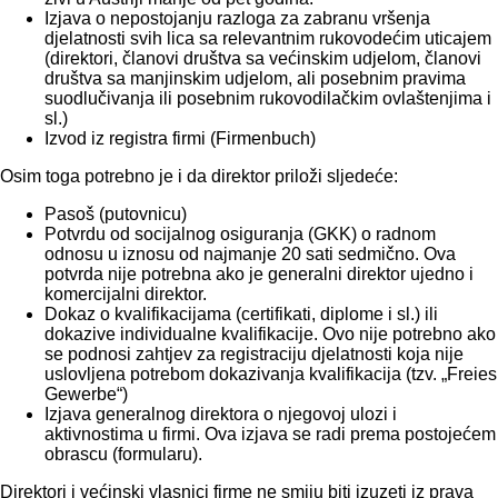
Izjava o nepostojanju razloga za zabranu vršenja
djelatnosti svih lica sa relevantnim rukovodećim uticajem
(direktori, članovi društva sa većinskim udjelom, članovi
društva sa manjinskim udjelom, ali posebnim pravima
suodlučivanja ili posebnim rukovodilačkim ovlaštenjima i
sl.)
Izvod iz registra firmi (Firmenbuch)
Osim toga potrebno je i da direktor priloži sljedeće:
Pasoš (putovnicu)
Potvrdu od socijalnog osiguranja (GKK) o radnom
odnosu u iznosu od najmanje 20 sati sedmično. Ova
potvrda nije potrebna ako je generalni direktor ujedno i
komercijalni direktor.
Dokaz o kvalifikacijama (certifikati, diplome i sl.) ili
dokazive individualne kvalifikacije. Ovo nije potrebno ako
se podnosi zahtjev za registraciju djelatnosti koja nije
uslovljena potrebom dokazivanja kvalifikacija (tzv. „Freies
Gewerbe“)
Izjava generalnog direktora o njegovoj ulozi i
aktivnostima u firmi. Ova izjava se radi prema postojećem
obrascu (formularu).
Direktori i većinski vlasnici firme ne smiju biti izuzeti iz prava