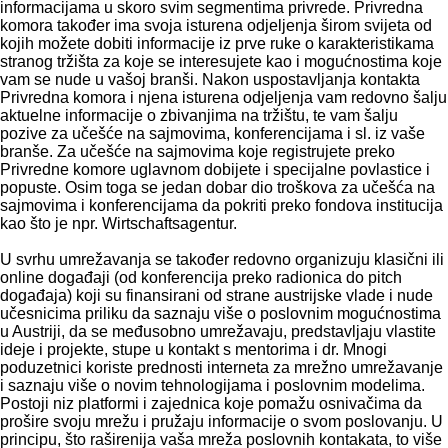
informacijama u skoro svim segmentima privrede. Privredna
komora također ima svoja isturena odjeljenja širom svijeta od
kojih možete dobiti informacije iz prve ruke o karakteristikama
stranog tržišta za koje se interesujete kao i mogućnostima koje
vam se nude u vašoj branši. Nakon uspostavljanja kontakta
Privredna komora i njena isturena odjeljenja vam redovno šalju
aktuelne informacije o zbivanjima na tržištu, te vam šalju
pozive za učešće na sajmovima, konferencijama i sl. iz vaše
branše. Za učešće na sajmovima koje registrujete preko
Privredne komore uglavnom dobijete i specijalne povlastice i
popuste. Osim toga se jedan dobar dio troškova za učešća na
sajmovima i konferencijama da pokriti preko fondova institucija
kao što je npr. Wirtschaftsagentur.
U svrhu umrežavanja se također redovno organizuju klasični ili
online događaji (od konferencija preko radionica do pitch
događaja) koji su finansirani od strane austrijske vlade i nude
učesnicima priliku da saznaju više o poslovnim mogućnostima
u Austriji, da se međusobno umrežavaju, predstavljaju vlastite
ideje i projekte, stupe u kontakt s mentorima i dr. Mnogi
poduzetnici koriste prednosti interneta za mrežno umrežavanje
i saznaju više o novim tehnologijama i poslovnim modelima.
Postoji niz platformi i zajednica koje pomažu osnivačima da
prošire svoju mrežu i pružaju informacije o svom poslovanju. U
principu, što raširenija vaša mreža poslovnih kontakata, to više