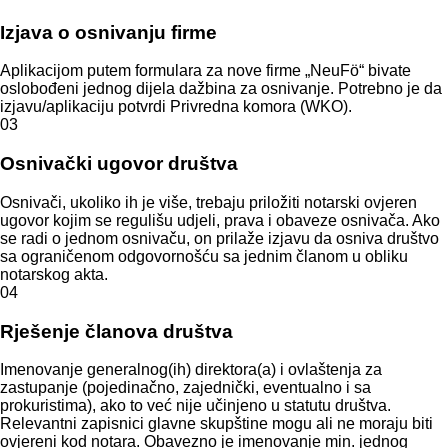
Izjava o osnivanju firme
Aplikacijom putem formulara za nove firme „NeuFö“ bivate
oslobođeni jednog dijela dažbina za osnivanje. Potrebno je da
izjavu/aplikaciju potvrdi Privredna komora (WKO).
03
Osnivački ugovor društva
Osnivači, ukoliko ih je više, trebaju priložiti notarski ovjeren
ugovor kojim se regulišu udjeli, prava i obaveze osnivača. Ako
se radi o jednom osnivaču, on prilaže izjavu da osniva društvo
sa ograničenom odgovornošću sa jednim članom u obliku
notarskog akta.
04
Rješenje članova društva
Imenovanje generalnog(ih) direktora(a) i ovlaštenja za
zastupanje (pojedinačno, zajednički, eventualno i sa
prokuristima), ako to već nije učinjeno u statutu društva.
Relevantni zapisnici glavne skupštine mogu ali ne moraju biti
ovjereni kod notara. Obavezno je imenovanje min. jednog