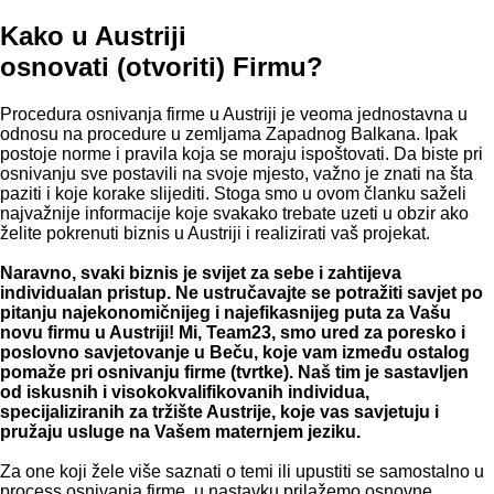
Kako u Austriji
osnovati (otvoriti) Firmu?
Procedura osnivanja firme u Austriji je veoma jednostavna u
odnosu na procedure u zemljama Zapadnog Balkana. Ipak
postoje norme i pravila koja se moraju ispoštovati. Da biste pri
osnivanju sve postavili na svoje mjesto, važno je znati na šta
paziti i koje korake slijediti. Stoga smo u ovom članku saželi
najvažnije informacije koje svakako trebate uzeti u obzir ako
želite pokrenuti biznis u Austriji i realizirati vaš projekat.
Naravno, svaki biznis je svijet za sebe i zahtijeva
individualan pristup. Ne ustručavajte se potražiti savjet po
pitanju najekonomičnijeg i najefikasnijeg puta za Vašu
novu firmu u Austriji! Mi, Team23, smo ured za poresko i
poslovno savjetovanje u Beču, koje vam između ostalog
pomaže pri osnivanju firme (tvrtke). Naš tim je sastavljen
od iskusnih i visokokvalifikovanih individua,
specijaliziranih za tržište Austrije, koje vas savjetuju i
pružaju usluge na Vašem maternjem jeziku.
Za one koji žele više saznati o temi ili upustiti se samostalno u
process osnivanja firme, u nastavku prilažemo osnovne