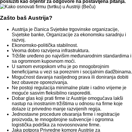
poslužiti kao orjentir za odgovore na postavljena pitanja.
Zašto baš Austrija?
Austrija je članica Svjetske trgovinske organizacije,
Svjetske banke, Organizacije za ekonomsku saradnju i
razvoj.
Ekonomsko-politička stabilnost.
Veoma dobro razvijena infrastruktura.
Tržište uređeno po najvišim međunarodnim standardima i
sa ogromnom kupovnom moći.
U samom evropskom vrhu je po mnogobrojnim
beneficijama u vezi sa poreznim i socijalnim dadžbinama.
Mogućnost davanja nasljednog prava ili doniranja dobiti
bez obaveze oporezivanja.
Ne postoji regulacija minimalne plate i radno vrijeme je
moguće sasvim fleksibilno rasporediti.
Dobar glas koji prati firme iz Austrije omogućava lakši
nastup na inostranim tržištima u odnosu na firme koje
dolaze iz privredno manje razvijenih regija.
Jednostavne procedure otvaranja firme i registracije
proizvoda, te mnogobrojne subvencije i ogromna
logistička podrška za novoosnovane firme.
Jaka potpora Privredne komore Austrije za