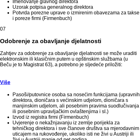
Imenovanje glavnog direktora
Uzorak potpisa generalnog direktora
Potvrda porezne uprave o izmirenim obavezama za takse
i poreze firmi (Firmenbuch)
07
Odobrenje za obavljanje djelatnosti
Zahtjev za odobrenje za obavljanje djelatnosti se može uraditi
elektronskim ili klasičnim putem u opštinskim službama (u
Beču je to Magistrat 63), a potrebno je sljedeće priložiti:
Više
Pasoši/putovnice osoba sa nosećim funkcijama (upravnih
direktora, dioničara s većinskim udjelom, dioničara s
manjinskim udjelom, ali posebnim pravima suodlučivanja
ili posebnim upravljačkim ovlaštenjima i sl.)
Izvod iz registra firmi (Firmenbuch)
Uvjerenje o nekažnjavanju iz zemlje porijekla za
tehničkog direktora i sve članove društva sa mjerodavnim
uticajem na rukovođenje, ukoliko isti ne živi u Austriji ili
živi u Austriji manje od pet godina.