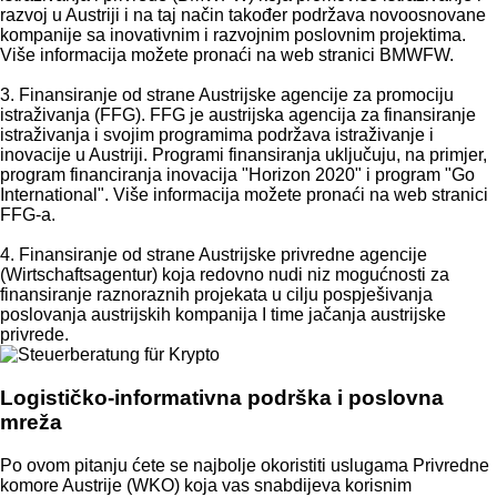
razvoj u Austriji i na taj način također podržava novoosnovane
kompanije sa inovativnim i razvojnim poslovnim projektima.
Više informacija možete pronaći na web stranici BMWFW.
3. Finansiranje od strane Austrijske agencije za promociju
istraživanja (FFG). FFG je austrijska agencija za finansiranje
istraživanja i svojim programima podržava istraživanje i
inovacije u Austriji. Programi finansiranja uključuju, na primjer,
program financiranja inovacija "Horizon 2020" i program "Go
International". Više informacija možete pronaći na web stranici
FFG-a.
4. Finansiranje od strane Austrijske privredne agencije
(Wirtschaftsagentur) koja redovno nudi niz mogućnosti za
finansiranje raznoraznih projekata u cilju pospješivanja
poslovanja austrijskih kompanija I time jačanja austrijske
privrede.
Logističko-informativna podrška i poslovna
mreža
Po ovom pitanju ćete se najbolje okoristiti uslugama Privredne
komore Austrije (WKO) koja vas snabdijeva korisnim