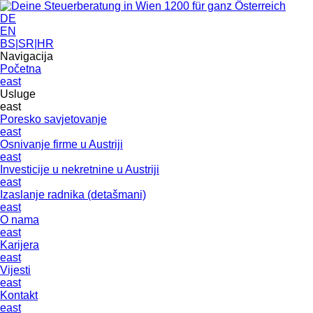
DE
EN
BS|SR|HR
Navigacija
Početna
east
Usluge
east
Poresko savjetovanje
east
Osnivanje firme u Austriji
east
Investicije u nekretnine u Austriji
east
Izaslanje radnika (detašmani)
east
O nama
east
Karijera
east
Vijesti
east
Kontakt
east