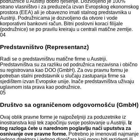
podružnice u Austriji dobro rješenje. Dozvoljeno je 100%
strano vlasništvo i za preduzeća izvan Evropskog ekonomskog
prostora (EEA) ali je obavezno imati stalnog predstavnika u
Austriji. Podružnicama je dozvoljeno da otvore i vode
korporativni bankovni račun. Bitni poslovni koraci filijale
(podružnice) se po pravilu kreiraju u centrali matične zemlje.
04
Predstavništvo (Representanz)
Radi se o predstavništvu matične firme u Austriji.
Predstavništva su za razliku od podružnica nezavisna i obično
su registrovana kao DOO (GmbH). Za ovu pravnu formu je
potreban stalni predstavnik u slučaju zastupanja firme sa
sjedištem izvan Evropske unije. Inače predstavništva uživaju
uglavnom ista prava kao podružnice.
05
Društvo sa ograničenom odgovornošću (GmbH)
Ovaj oblik pravne forme je najpoželjniji za poduzetnike iz
inostranstva koji tek započinju svoje poslovanje u Austriji.
Iz
tog razloga ćete u narednom poglavlju naći uputstva za
osnivanje ove pravne forme.
Potrebno je imenovati najmanje
jednog direktora i jednog dioničara koji mogu biti rezidenti ili