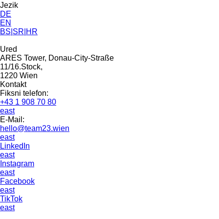
Jezik
DE
EN
BS|SR|HR
Ured
ARES Tower, Donau-City-Straße
11/16.Stock,
1220 Wien
Kontakt
Fiksni telefon:
+43 1 908 70 80
east
E-Mail:
hello@team23.wien
east
LinkedIn
east
Instagram
east
Facebook
east
TikTok
east