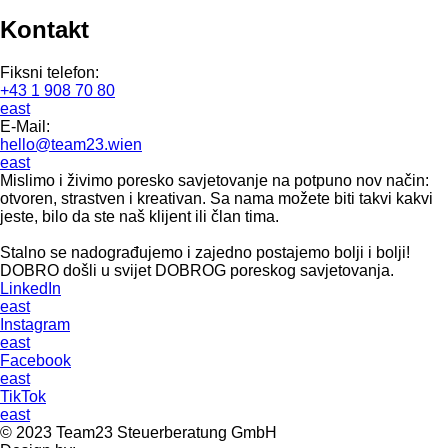
Kontakt
Fiksni telefon:
+43 1 908 70 80
east
E-Mail:
hello@team23.wien
east
Mislimo i živimo poresko savjetovanje na potpuno nov način:
otvoren, strastven i kreativan. Sa nama možete biti takvi kakvi
jeste, bilo da ste naš klijent ili član tima.
Stalno se nadograđujemo i zajedno postajemo bolji i bolji!
DOBRO došli u svijet DOBROG poreskog savjetovanja.
LinkedIn
east
Instagram
east
Facebook
east
TikTok
east
©
2023
Team23 Steuerberatung GmbH