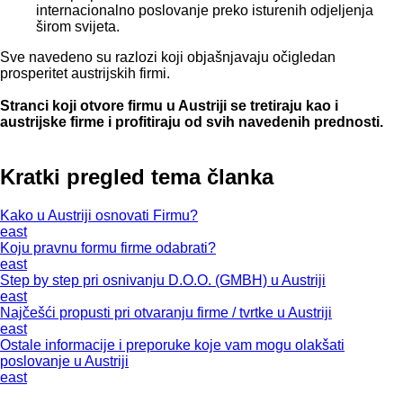
internacionalno poslovanje preko isturenih odjeljenja
širom svijeta.
Sve navedeno su razlozi koji objašnjavaju očigledan
prosperitet austrijskih firmi.
Stranci koji otvore firmu u Austriji se tretiraju kao i
austrijske firme i profitiraju od svih navedenih prednosti.
Kratki pregled tema članka
Kako u Austriji osnovati Firmu?
east
Koju pravnu formu firme odabrati?
east
Step by step pri osnivanju D.O.O. (GMBH) u Austriji
east
Najčešći propusti pri otvaranju firme / tvrtke u Austriji
east
Ostale informacije i preporuke koje vam mogu olakšati
poslovanje u Austriji
east