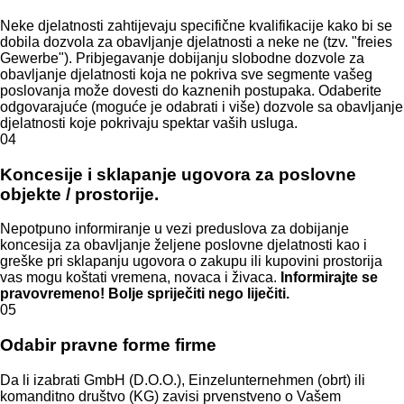
Neke djelatnosti zahtijevaju specifične kvalifikacije kako bi se
dobila dozvola za obavljanje djelatnosti a neke ne (tzv. "freies
Gewerbe"). Pribjegavanje dobijanju slobodne dozvole za
obavljanje djelatnosti koja ne pokriva sve segmente vašeg
poslovanja može dovesti do kaznenih postupaka. Odaberite
odgovarajuće (moguće je odabrati i više) dozvole sa obavljanje
djelatnosti koje pokrivaju spektar vaših usluga.
04
Koncesije i sklapanje ugovora za poslovne
objekte / prostorije.
Nepotpuno informiranje u vezi preduslova za dobijanje
koncesija za obavljanje željene poslovne djelatnosti kao i
greške pri sklapanju ugovora o zakupu ili kupovini prostorija
vas mogu koštati vremena, novaca i živaca.
Informirajte se
pravovremeno! Bolje spriječiti nego liječiti.
05
Odabir pravne forme firme
Da li izabrati GmbH (D.O.O.), Einzelunternehmen (obrt) ili
komanditno društvo (KG) zavisi prvenstveno o Vašem