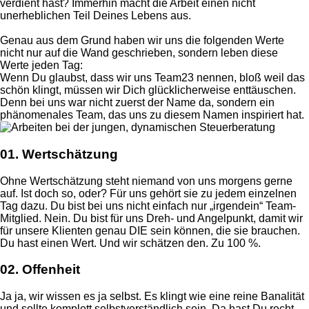
verdient hast? Immerhin macht die Arbeit einen nicht
unerheblichen Teil Deines Lebens aus.
Genau aus dem Grund haben wir uns die folgenden Werte
nicht nur auf die Wand geschrieben, sondern leben diese
Werte jeden Tag:
Wenn Du glaubst, dass wir uns Team23 nennen, bloß weil das
schön klingt, müssen wir Dich glücklicherweise enttäuschen.
Denn bei uns war nicht zuerst der Name da, sondern ein
phänomenales Team, das uns zu diesem Namen inspiriert hat.
01.
Wertschätzung
Ohne Wertschätzung steht niemand von uns morgens gerne
auf. Ist doch so, oder? Für uns gehört sie zu jedem einzelnen
Tag dazu. Du bist bei uns nicht einfach nur „irgendein“ Team-
Mitglied. Nein. Du bist für uns Dreh- und Angelpunkt, damit wir
für unsere Klienten genau DIE sein können, die sie brauchen.
Du hast einen Wert. Und wir schätzen den. Zu 100 %.
02.
Offenheit
Ja ja, wir wissen es ja selbst. Es klingt wie eine reine Banalität
und sollte komplett selbstverständlich sein. Da hast Du recht.