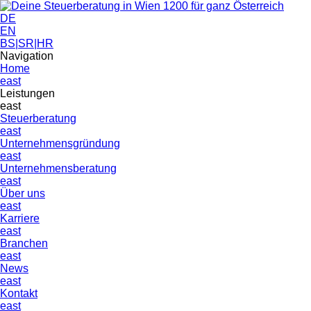
DE
EN
BS|SR|HR
Navigation
Home
east
Leistungen
east
Steuerberatung
east
Unternehmens­gründung
east
Unternehmensberatung
east
Über uns
east
Karriere
east
Branchen
east
News
east
Kontakt
east